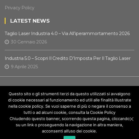
Privacy Policy
LATEST NEWS
Taglio Laser Industria 4.0 – Via All’iperammortamento 2026
30 Gennaio 2026
Industria 5.0 – Scopri Il Credito D’Imposta Per Il Taglio Laser
9 Aprile 2025
FOLLOW US
Questo sito o gli strumenti terzi da questo utilizzati si avvalgono
di cookie necessari al funzionamento ed utili alle finalità illustrate
nella cookie policy. Se vuoi saperne di più o negare il consenso a
tutti o ad alcuni cookie, consulta la
Cookie Policy
Chiudendo questo banner, scorrendo questa pagina, cliccando
su un link o proseguendo la navigazione in altra maniera,
© LWI S.r.l. - Via Vicinale dei Vignali 28, 00061 Anguillara
acconsenti all’uso dei cookie.
Sabazia (RM) P.IVA 14364901000