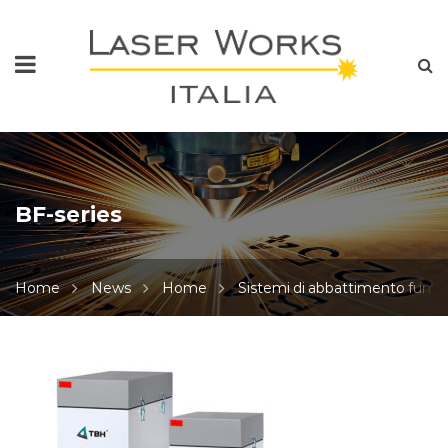
BF-series
Home
News
Home
Sistemi di abbattimento fumi
BF-
series