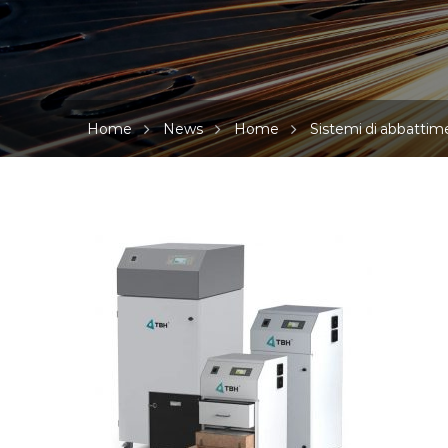
Home
News
Home
Sistemi di abbattim
TFS-
Grosses-
Produktbild580x800