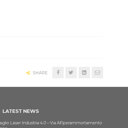
SHARE
LATEST NEWS
aglio Laser Industria 4.0 – Via All’iperammortamento