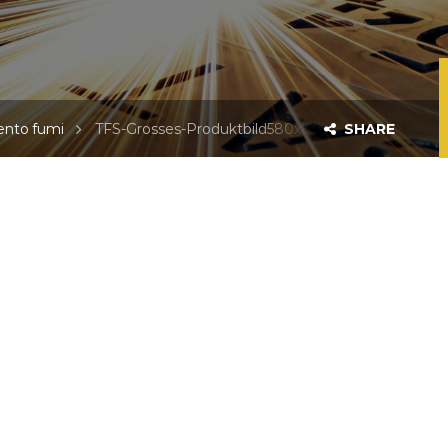
ento fumi
TFS-Grosses-Produktbild580x800
SHARE