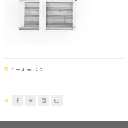
B
LASER
WORKS
ITALIA
(6)
21 Febbraio 2020