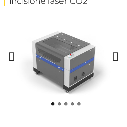
incisione laser CO2
Previ
Next
ous