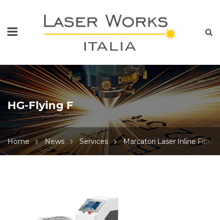
HG-Flying F
Home
News
Services
Marcatori Laser Inline Fibra
HG-
Flying
F