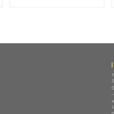
T
2
I
L