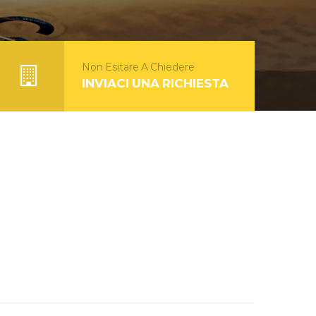
Non Esitare A Chiedere
INVIACI UNA RICHIESTA
F_PREV