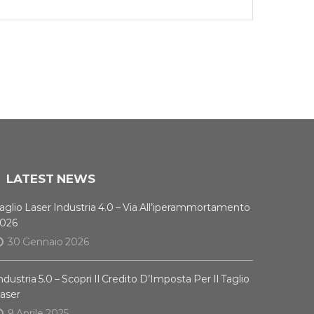
LATEST NEWS
aglio Laser Industria 4.0 – Via All’iperammortamento
026
30 Gennaio 2026
ndustria 5.0 – Scopri Il Credito D’Imposta Per Il Taglio
aser
9 Aprile 2025