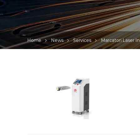
Home
News
Services
Marcatori Laser Inl
HG-
Flying-
F_PREV