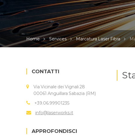
Home
Services
Marcatura Laser Fibra
Ma
CONTATTI
St
Via Vicinale dei Vignali 28
00061 Anguillara Sabazia (RM)
+39.06.99901235
info@laserworks.it
APPROFONDISCI