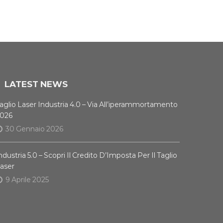
LATEST NEWS
aglio Laser Industria 4.0 – Via All’iperammortamento
026
30 Gennaio 2026
ndustria 5.0 – Scopri Il Credito D’Imposta Per Il Taglio
aser
9 Aprile 2025