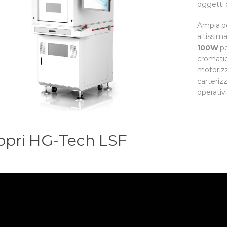
oggetti 
Ampia po
altissim
100W
pe
cromati
motorizza
carteriz
operativi
opri HG-Tech LSF