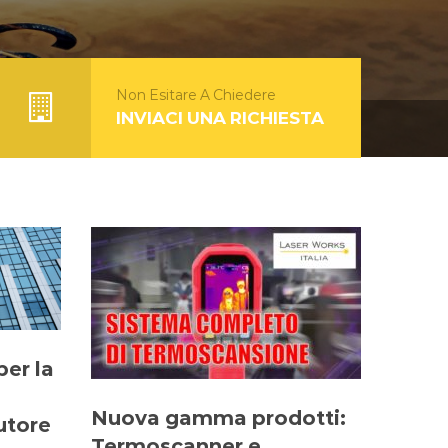
Non Esitare A Chiedere
INVIACI UNA RICHIESTA
er la
Nuova gamma prodotti:
butore
Termoscanner e