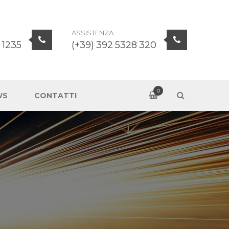
ASSISTENZA:
 1235
(+39) 392 5328 320
0
WS
CONTATTI