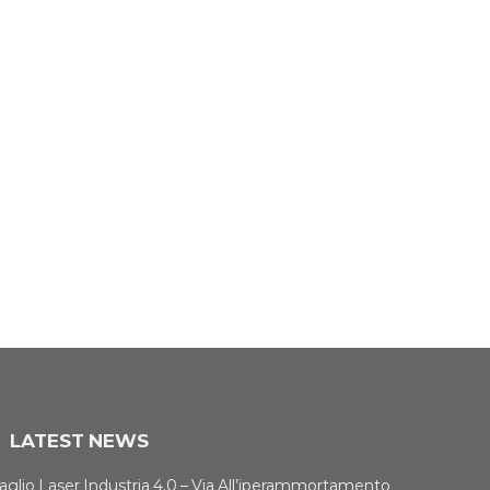
LATEST NEWS
aglio Laser Industria 4.0 – Via All’iperammortamento