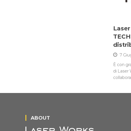
Laser
TECH: 
distri
7 Giu
È con gr
di Laser 
collabor
ABOUT